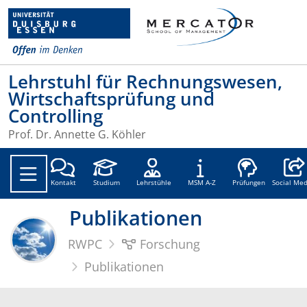
Lehrstuhl für Rechnungswesen,
Wirtschaftsprüfung und
Controlling
Prof. Dr. Annette G. Köhler
Social
Kontakt
Studium
Lehrstühle
MSM A-Z
Prüfungen
Social Med
Publikationen
RWPC
Forschung
Publikationen