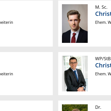
M. Sc.
Chris
eiterin
Ehem. Wi
WP/StB
Chris
eiterin
Ehem. Wi
Dr.