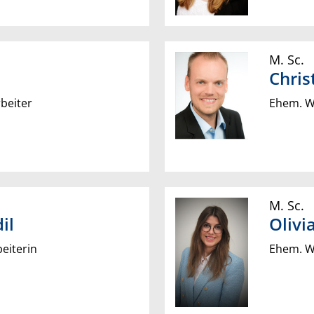
M. Sc.
Chris
beiter
Ehem. Wi
M. Sc.
il
Olivi
eiterin
Ehem. Wi