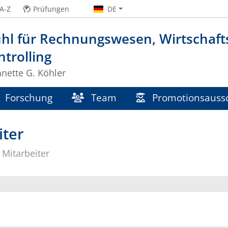
A-Z
Prüfungen
DE
uhl für Rechnungswesen, Wirtschaf
trolling
nnette G. Köhler
Forschung
Team
Promotionsauss
iter
Mitarbeiter