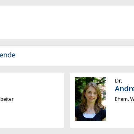
tende
Dr.
Andr
beiter
Ehem. Wi