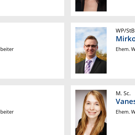
WP/StB
Mirk
beiter
Ehem. Wi
M. Sc.
Vane
beiter
Ehem. Wi