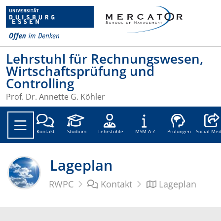
Lehrstuhl für Rechnungswesen,
Wirtschaftsprüfung und
Controlling
Prof. Dr. Annette G. Köhler
Social
Kontakt
Studium
Lehrstühle
MSM A-Z
Prüfungen
Social Med
Lageplan
RWPC
Kontakt
Lageplan