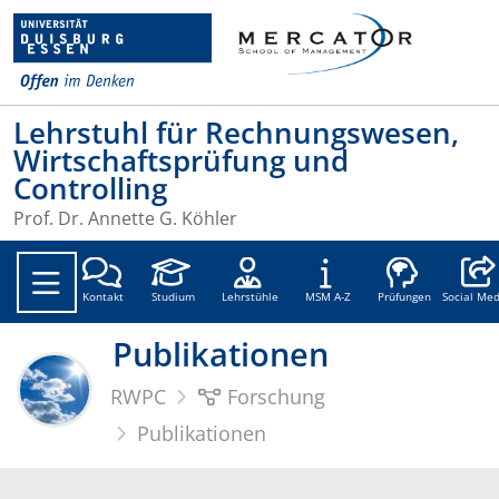
Lehrstuhl für Rechnungswesen,
Wirtschaftsprüfung und
Controlling
Prof. Dr. Annette G. Köhler
Social
Kontakt
Studium
Lehrstühle
MSM A-Z
Prüfungen
Social Med
Publikationen
RWPC
Forschung
Publikationen