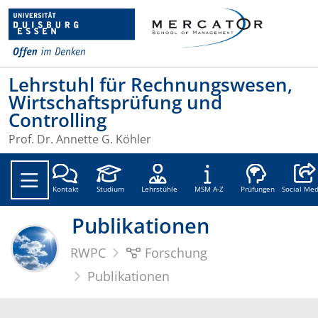
Lehrstuhl für Rechnungswesen,
Wirtschaftsprüfung und
Controlling
Prof. Dr. Annette G. Köhler
Social
Kontakt
Studium
Lehrstühle
MSM A-Z
Prüfungen
Social Med
Publikationen
RWPC
Forschung
Publikationen