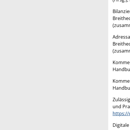
Bilanzi
Breithe
(zusamm
Adressa
Breithe
(zusamm
Komment
Handbuc
Komment
Handbuc
Zulässi
und Pra
https:/
Digital