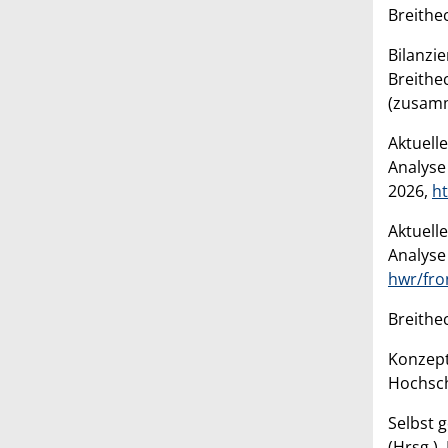
Breithe
Bilanzi
Breithe
(zusamm
Aktuell
Analyse
2026,
h
Aktuell
Analyse
hwr/fro
Breithe
Konzept
Hochsch
Selbst 
(Hrsg.)