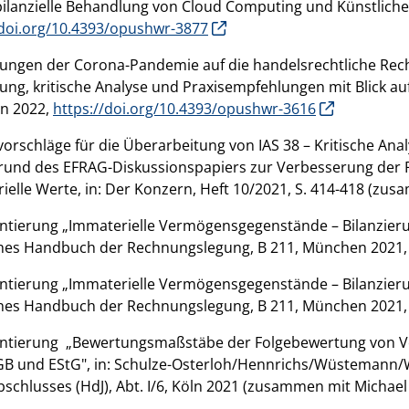
bilanzielle Behandlung von Cloud Computing und Künstlicher I
/doi.org/10.4393/opushwr-3877
ungen der Corona-Pandemie auf die handelsrechtliche Re
lung, kritische Analyse und Praxisempfehlungen mit Blick au
in 2022,
https://doi.org/10.4393/opushwr-3616
orschläge für die Überarbeitung von IAS 38 – Kritische An
rund des EFRAG-Diskussionspapiers zur Verbesserung der
ielle Werte, in: Der Konzern, Heft 10/2021, S. 414-418 (zu
ierung „Immaterielle Vermögensgegenstände – Bilanzierung n
hes Handbuch der Rechnungslegung, B 211, München 2021, 
ierung „Immaterielle Vermögensgegenstände – Bilanzierung 
hes Handbuch der Rechnungslegung, B 211, München 2021, 
tierung „Bewertungsmaßstäbe der Folgebewertung von V
B und EStG", in: Schulze-Osterloh/Hennrichs/Wüstemann/
bschlusses (HdJ), Abt. I/6, Köln 2021 (zusammen mit Micha