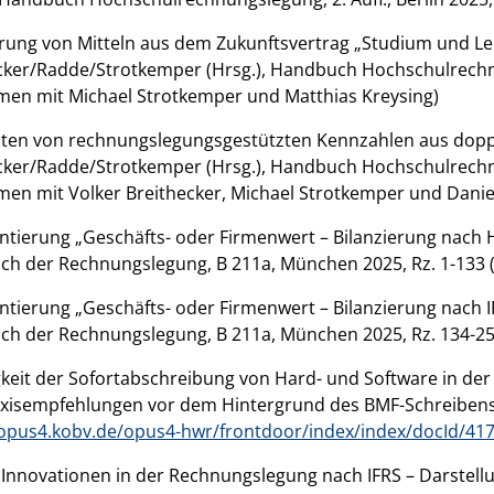
erung von Mitteln aus dem Zukunftsvertrag „Studium und Lehr
cker/Radde/Strotkemper (Hrsg.), Handbuch Hochschulrechnung
en mit Michael Strotkemper und Matthias Kreysing)
ten von rechnungslegungsgestützten Kennzahlen aus doppi
cker/Radde/Strotkemper (Hrsg.), Handbuch Hochschulrechnung
en mit Volker Breithecker, Michael Strotkemper und Dani
ierung „Geschäfts- oder Firmenwert – Bilanzierung nach HGB“
h der Rechnungslegung, B 211a, München 2025, Rz. 1-133
ierung „Geschäfts- oder Firmenwert – Bilanzierung nach IFRS“
h der Rechnungslegung, B 211a, München 2025, Rz. 134-2
gkeit der Sofortabschreibung von Hard- und Software in der 
xisempfehlungen vor dem Hintergrund des BMF-Schreibens vo
/opus4.kobv.de/opus4-hwr/frontdoor/index/index/docId/41
e Innovationen in der Rechnungslegung nach IFRS – Darstell