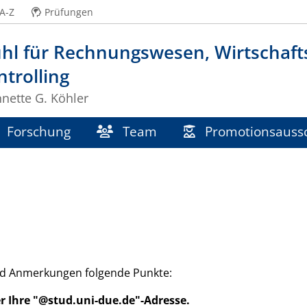
A-Z
Prüfungen
uhl für Rechnungswesen, Wirtschaf
trolling
nnette G. Köhler
Forschung
Team
Promotionsauss
und Anmerkungen folgende Punkte:
er Ihre "@stud.uni-due.de"-Adresse.