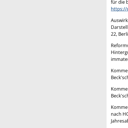
für die 
https:/
Auswirk
Darstel
22, Berl
Reformv
Hinterg
immater
Komment
Beck'sc
Komment
Beck'sc
Kommen
nach HG
Jahresa