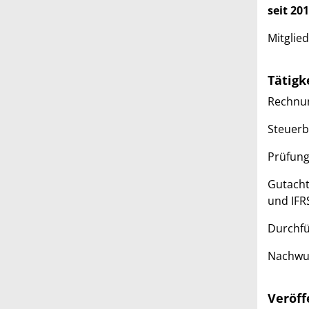
seit 20
Mitglie
Tätigk
Rechnun
Steuerb
Prüfung
Gutacht
und IFR
Durchfü
Nachwuc
Veröff