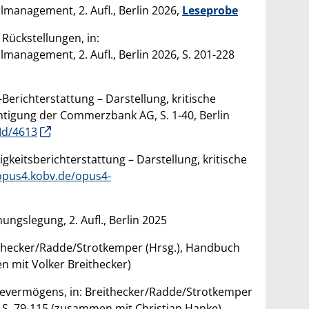
management, 2. Aufl., Berlin 2026,
Leseprobe
Rückstellungen, in:
anagement, 2. Aufl., Berlin 2026, S. 201-228
Berichterstattung – Darstellung, kritische
igung der Commerzbank AG, S. 1-40, Berlin
Id/4613
gkeitsberichterstattung – Darstellung, kritische
/opus4.kobv.de/opus4-
gslegung, 2. Aufl., Berlin 2025
eithecker/Radde/Strotkemper (Hrsg.), Handbuch
n mit Volker Breithecker)
evermögens, in: Breithecker/Radde/Strotkemper
, S. 79-115 (zusammen mit Christian Hanke)