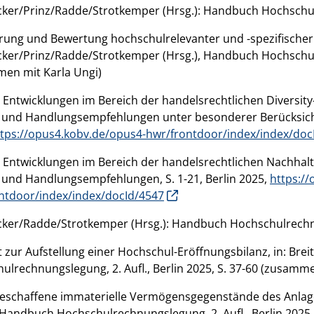
cker/Prinz/Radde/Strotkemper (Hrsg.): Handbuch Hochschul
erung und Bewertung hochschulrelevanter und -spezifischer 
cker/Prinz/Radde/Strotkemper (Hrsg.), Handbuch Hochschulm
en mit Karla Ungi)
e Entwicklungen im Bereich der handelsrechtlichen Diversity-
 und Handlungsempfehlungen unter besonderer Berücksicht
ttps://opus4.kobv.de/opus4-hwr/frontdoor/index/index/doc
e Entwicklungen im Bereich der handelsrechtlichen Nachhalti
 und Handlungsempfehlungen, S. 1-21, Berlin 2025,
https:/
ntdoor/index/index/docId/4547
cker/Radde/Strotkemper (Hrsg.): Handbuch Hochschulrechnun
 zur Aufstellung einer Hochschul-Eröffnungsbilanz, in: Br
ulrechnungslegung, 2. Aufl., Berlin 2025, S. 37-60 (zusamme
geschaffene immaterielle Vermögensgegenstände des Anlag
, Handbuch Hochschulrechnungslegung, 2. Aufl., Berlin 2025