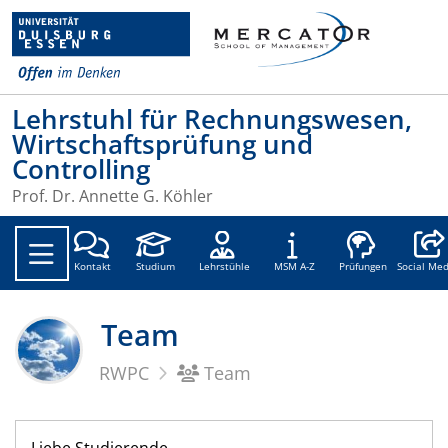
Lehrstuhl für Rechnungswesen,
Wirtschaftsprüfung und
Controlling
Prof. Dr. Annette G. Köhler
Social
Kontakt
Studium
Lehrstühle
MSM A-Z
Prüfungen
Social Med
Team
RWPC
Team